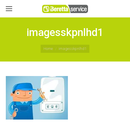
imagesskpnlhd1
You are here:
Home
imagesskpnlhd1