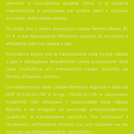
termiche e meccaniche durante l’anno, e la corretta
manutenzione
è necessaria per evitare danni e consumi
eccessivi della caldaia stessa.
Ricordati che il
centro assistenza caldaie Beretta Milano
3C
srl è a tua disposizione offrendoti
garanzia
di sicurezza e
affidabilità sulla tua
caldaia a gas
.
Ricordiamo inoltre che la
manutenzione
sulla Vostra
caldaia
a gas
è obbligatoria annualmente come prescrizione della
casa costruttrice e/o manutentore meglio descritto sul
libretto d’impianto termico.
La
manutenzione
delle
caldaie Beretta
è regolata in Italia dai
DPR 412/93-551/93 e D.Lgs. 192/05-311/06 e successive
modifiche, che obbligano il responsabile della
caldaia
Beretta
a far eseguire da personale professionalmente
qualificato la
manutenzion
e periodica. Per ottimizzare il
rendimento dell’impianto termico con una riduzione sia dei
consumi sia dell’inquinamento atmosferico.