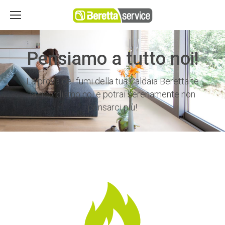
Pensiamo a tutto noi!
La prova dei fumi della tua Caldaia Beretta te
la ricordiamo noi e potrai serenamente non
pensarci più!